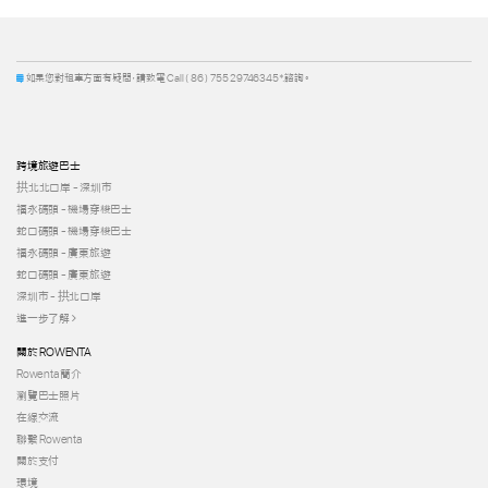
如果您對租車方面有疑問，請致電 Call ( 86 ) 755 29746345*.諮詢。
跨境旅遊巴士
拱北北口岸 - 深圳市
福永碼頭 - 機場穿梭巴士
蛇口碼頭 - 機場穿梭巴士
福永碼頭 - 廣東旅遊
蛇口碼頭 - 廣東旅遊
深圳市 - 拱北口岸
進一步了解
關於 ROWENTA
Rowenta 簡介
瀏覽巴士照片
在線交流
聯繫 Rowenta
關於支付
環境