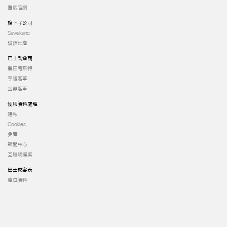
舊版官網
旗下子公司
Sawakano
誠信地產
巴士製造商
豐田考斯特
宇通客車
金龍客車
使用資料處理
隱私
Cookies
免責
新聞中心
互聯網備案
巴士乘客表
座位資料